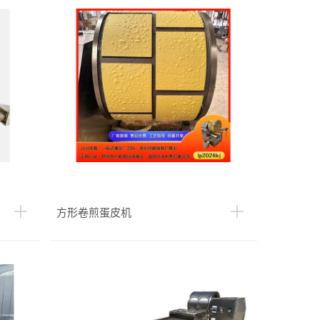
方形卷煎蛋皮机