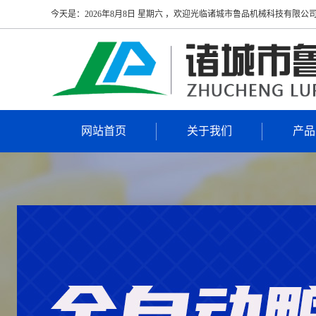
今天是：2026年8月8日 星期六 ，欢迎光临诸城市鲁品机械科技有限公
网站首页
关于我们
产品