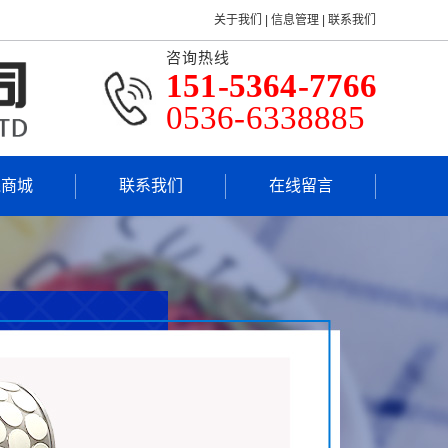
关于我们
|
信息管理
|
联系我们
咨询热线
151-5364-7766
0536-6338885
线商城
联系我们
在线留言