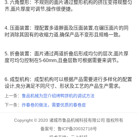
3. 六角整形：不规则的面片通过整形机构的挤压变得规整匀
齐,面片厚度可调节,操作很便捷。
4. 压面装置：理配置多道擀面及压面装置,在碾压面片的同
时消除其固有的收缩力道,确保产品不变形且规格一致。
5. 折叠装置：面片通过两道折叠后形成均匀的层次,面片厚
度可均匀控制在5-60mm,且叠层数可根据需要来调节。
6. 成型机构：成型机构可以根据产品需要进行多样化的配置
设计,充分满足不同尺寸、形状及工艺的产品生产需求。
上一条：
鲁品机械为您介绍烤鸭饼机的调试方法
下一条：
炸春卷的做法，需要优质的春卷皮
Copyright © 2020 诸城市鲁品机械科技有限公司 版权所有
备案号：鲁ICP备20032718号