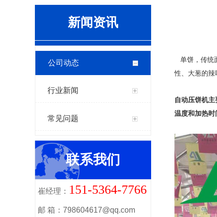
新闻资讯
单饼，传统面
公司动态
性、大葱的辣
行业新闻
自动压饼机主
温度和加热时
常见问题
联系我们
151-5364-7766
崔经理：
邮 箱：798604617@qq.com