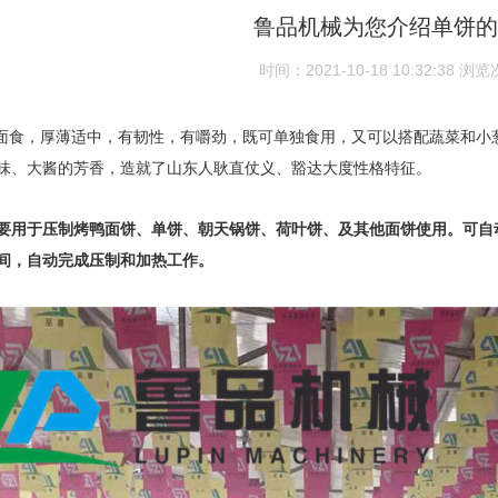
鲁品机械为您介绍单饼的
时间：2021-10-18 10:32:38
浏览
食，厚薄适中，有韧性，有嚼劲，既可单独食用，又可以搭配蔬菜和小
味、大酱的芳香，造就了山东人耿直仗义、豁达大度性格特征。
要用于压制烤鸭面饼、单饼、朝天锅饼、荷叶饼、及其他面饼使用。可自
间，自动完成压制和加热工作。